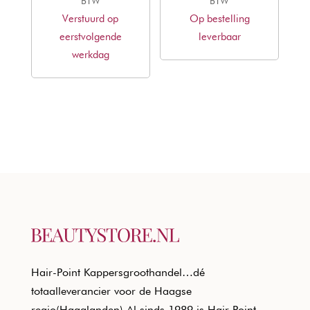
prijs
prijs
prijs
prijs
BTW
BTW
Verstuurd op
was:
is:
Op bestelling
was:
is:
eerstvolgende
€19,35.
€13,79.
leverbaar
€61,89.
€37,62.
werkdag
Hair-Point Kappersgroothandel…dé
totaalleverancier voor de Haagse
regio(Haaglanden) Al sinds 1989 is Hair Point