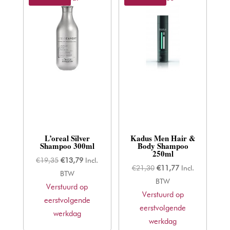
L’oreal Silver
Kadus Men Hair &
Shampoo 300ml
Body Shampoo
250ml
Oorspronkelijke
Huidige
€
19,35
€
13,79
Incl.
Oorspronkelijke
Huidige
€
21,30
€
11,77
Incl.
prijs
prijs
BTW
prijs
prijs
BTW
Verstuurd op
was:
is:
Verstuurd op
was:
is:
eerstvolgende
€19,35.
€13,79.
eerstvolgende
€21,30.
€11,77.
werkdag
werkdag