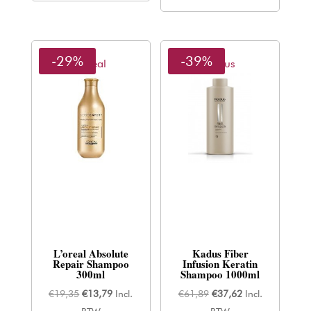
-29%
-39%
L'oreal
Kadus
L’oreal Absolute
Kadus Fiber
Repair Shampoo
Infusion Keratin
300ml
Shampoo 1000ml
Oorspronkelijke
Huidige
Oorspronkelijke
Huidige
€
19,35
€
13,79
Incl.
€
61,89
€
37,62
Incl.