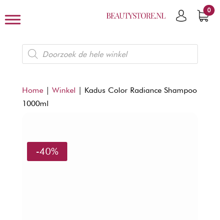
0
Producten
zoeken
Home
|
Winkel
|
Kadus Color Radiance Shampoo
1000ml
-40%