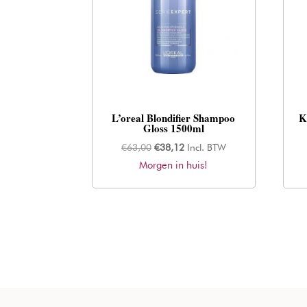
L’oreal Blondifier Shampoo
K
Gloss 1500ml
Oorspronkelijke
Huidige
€
63,00
€
38,12
Incl. BTW
Morgen in huis!
prijs
prijs
was:
is:
€63,00.
€38,12.