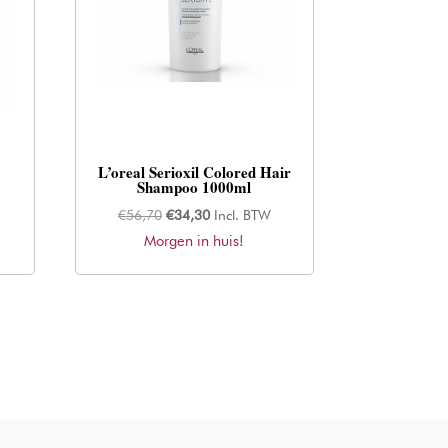
L’oreal Serioxil Colored Hair
Shampoo 1000ml
Oorspronkelijke
Huidige
€
56,70
€
34,30
Incl. BTW
Morgen in huis!
prijs
prijs
was:
is:
€56,70.
€34,30.