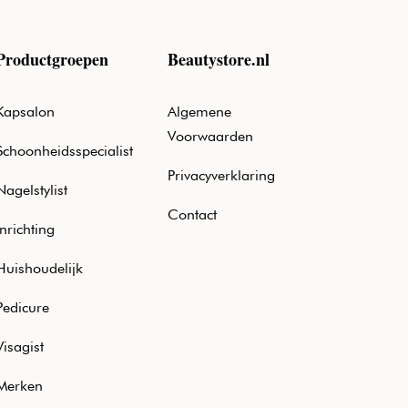
Productgroepen
Beautystore.nl
Kapsalon
Algemene
Voorwaarden
Schoonheidsspecialist
Privacyverklaring
Nagelstylist
Contact
Inrichting
Huishoudelijk
Pedicure
Visagist
Merken