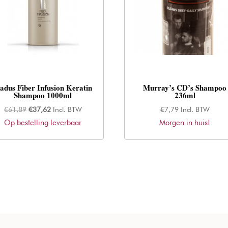
adus Fiber Infusion Keratin
Murray’s CD’s Shampoo
Shampoo 1000ml
236ml
Oorspronkelijke
Huidige
€
61,89
€
37,62
Incl. BTW
€
7,79
Incl. BTW
Op bestelling leverbaar
prijs
prijs
Morgen in huis!
was:
is:
€61,89.
€37,62.