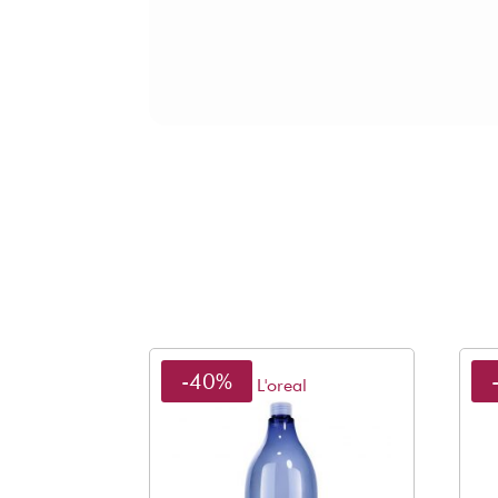
-40%
L'oreal