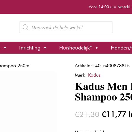
Voor 14:00 uur besteld 
Producten
zoeken
s
Inrichting
Huishoudelijk*
Handen/
Shampoo 250ml
Artikelnr: 4015400873815
Merk:
Kadus
Kadus Men 
Shampoo 25
Oorspron
H
€
21,30
€
11,77
I
prijs
pr
was:
is