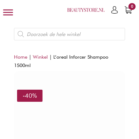
0
Producten
zoeken
Home
|
Winkel
|
L’oreal Inforcer Shampoo
1500ml
-40%