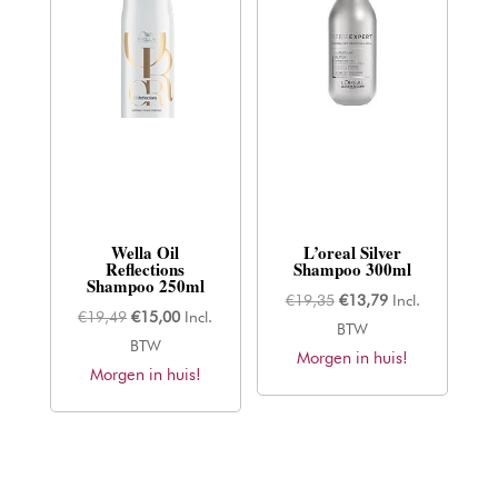
Wella Oil
L’oreal Silver
Reflections
Shampoo 300ml
Shampoo 250ml
Oorspronkelijke
Huidige
€
19,35
€
13,79
Incl.
Oorspronkelijke
Huidige
€
19,49
€
15,00
Incl.
prijs
prijs
BTW
prijs
prijs
BTW
Morgen in huis!
was:
is:
Morgen in huis!
was:
is:
€19,35.
€13,79.
€19,49.
€15,00.