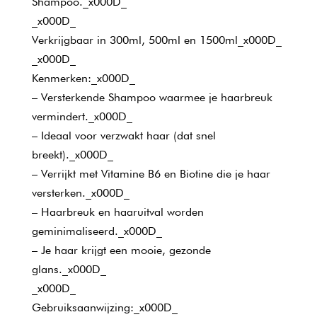
Shampoo._x000D_
_x000D_
Verkrijgbaar in 300ml, 500ml en 1500ml_x000D_
_x000D_
Kenmerken:_x000D_
– Versterkende Shampoo waarmee je haarbreuk
vermindert._x000D_
– Ideaal voor verzwakt haar (dat snel
breekt)._x000D_
– Verrijkt met Vitamine B6 en Biotine die je haar
versterken._x000D_
– Haarbreuk en haaruitval worden
geminimaliseerd._x000D_
– Je haar krijgt een mooie, gezonde
glans._x000D_
_x000D_
Gebruiksaanwijzing:_x000D_