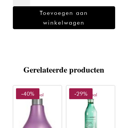
Inforcer
Shampoo
Toevoegen aan
1500ml
winkelwagen
aantal
Gerelateerde producten
-40%
-29%
L'oreal
L'oreal