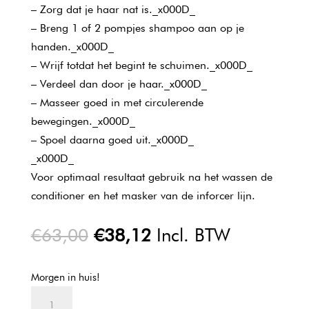
– Zorg dat je haar nat is._x000D_
– Breng 1 of 2 pompjes shampoo aan op je
handen._x000D_
– Wrijf totdat het begint te schuimen._x000D_
– Verdeel dan door je haar._x000D_
– Masseer goed in met circulerende
bewegingen._x000D_
– Spoel daarna goed uit._x000D_
_x000D_
Voor optimaal resultaat gebruik na het wassen de
conditioner en het masker van de inforcer lijn.
Oorspronkelijke
Huidige
€
63,00
€
38,12
Incl. BTW
prijs
prijs
was:
is:
Morgen in huis!
€63,00.
€38,12.
L'oreal