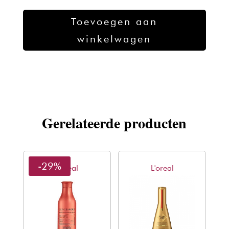
Kadus
Toevoegen aan
P.U.R.E.
winkelwagen
Conditioner
1000ml
aantal
Gerelateerde producten
-29%
L'oreal
L'oreal