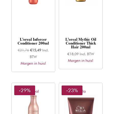
L’oreal Inforcer
L’oreal Mythic Oil
Conditioner 200ml
Conditioner Thick
Hair 200ml
Oorspronkelijke
Huidige
€
21,76
€
15,49
Incl.
€
18,09
Incl. BTW
prijs
prijs
BTW
Morgen in huis!
Morgen in huis!
was:
is:
€21,76.
€15,49.
-29%
-23%
L'oreal
Wella