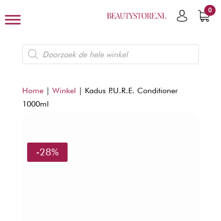
0
Producten
zoeken
Home
|
Winkel
|
Kadus P.U.R.E. Conditioner
1000ml
-28%