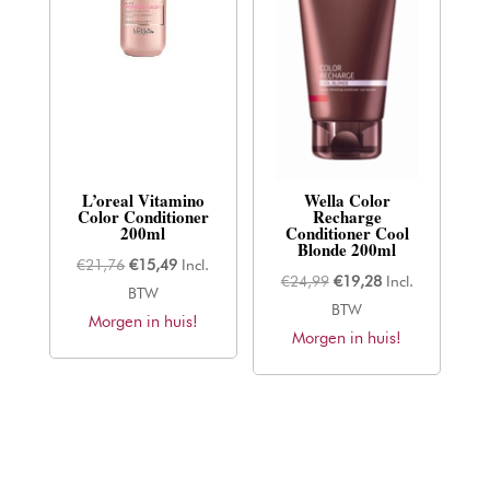
L’oreal Vitamino
Wella Color
Color Conditioner
Recharge
200ml
Conditioner Cool
Blonde 200ml
Oorspronkelijke
Huidige
€
21,76
€
15,49
Incl.
Oorspronkelijke
Huidige
€
24,99
€
19,28
Incl.
prijs
prijs
BTW
prijs
prijs
BTW
Morgen in huis!
was:
is:
Morgen in huis!
was:
is:
€21,76.
€15,49.
€24,99.
€19,28.