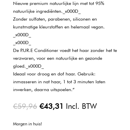
Nieuwe premium natuurlijke lijn met tot 95%
natuurlijke ingrediënten._x000D_
Zonder sulfaten, parabenen, siliconen en
kunstmatige kleurstoffen en helemaal vegan.
_x000D_
_x000D_
De P.UR.E Conditioner voedt het haar zonder het te
verzwaren, voor een natuurlijke en gezonde
gloed._x000D_
Ideaal voor droog en dof haar. Gebruik:
inmasseren in nat haar, 1 tot 3 minuten laten
inwerken, daarna uitspoelen.”
Oorspronkelijke
Huidige
€
59,96
€
43,31
Incl. BTW
prijs
prijs
was:
is:
Morgen in huis!
€59,96.
€43,31.