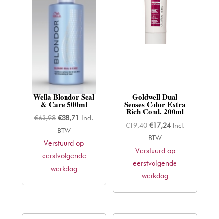
Wella Blondor Seal
Goldwell Dual
& Care 500ml
Senses Color Extra
Rich Cond. 200ml
Oorspronkelijke
Huidige
€
63,98
€
38,71
Incl.
Oorspronkelijke
Huidige
€
19,40
€
17,24
Incl.
prijs
prijs
BTW
prijs
prijs
BTW
Verstuurd op
was:
is:
Verstuurd op
was:
is:
eerstvolgende
€63,98.
€38,71.
eerstvolgende
€19,40.
€17,24.
werkdag
werkdag