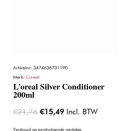
Artikelnr: 3474636731190
Merk:
L'oreal
L’oreal Silver Conditioner
200ml
Oorspronkelijke
Huidige
€
21,76
€
15,49
Incl. BTW
prijs
prijs
was:
is:
Verstuurd op eerstvolgende werkdag