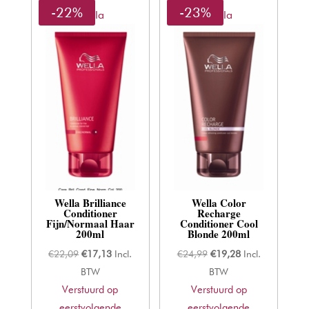
-22%
-23%
Wella
Wella
Wella Brilliance
Wella Color
Conditioner
Recharge
Fijn/Normaal Haar
Conditioner Cool
200ml
Blonde 200ml
Oorspronkelijke
Huidige
Oorspronkelijke
Huidige
€
22,09
€
17,13
Incl.
€
24,99
€
19,28
Incl.
prijs
prijs
prijs
prijs
BTW
BTW
Verstuurd op
was:
is:
Verstuurd op
was:
is:
eerstvolgende
€22,09.
€17,13.
eerstvolgende
€24,99.
€19,28.