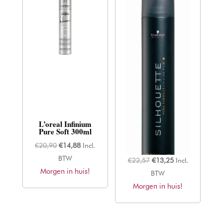
L’oreal Infinium
Schwarzkopf
Pure Soft 300ml
Silhouette – Super
Hold Hairspray –
300ml
Oorspronkelijke
Huidige
€
20,90
€
14,88
Incl.
prijs
prijs
BTW
Oorspronkelijke
Huidige
€
22,57
€
13,25
Incl.
Morgen in huis!
was:
is:
prijs
prijs
BTW
€20,90.
€14,88.
Morgen in huis!
was:
is:
€22,57.
€13,25.