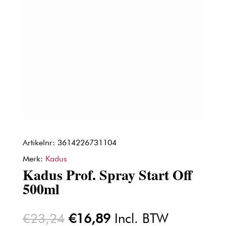
Artikelnr: 3614226731104
Merk:
Kadus
Kadus Prof. Spray Start Off
500ml
Oorspronkelijke
Huidige
€
23,24
€
16,89
Incl. BTW