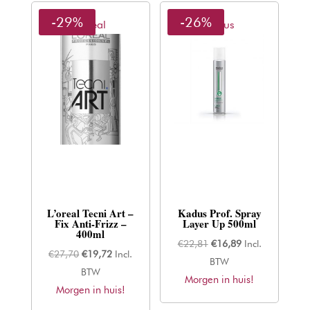
-29%
-26%
L'oreal
Kadus
L’oreal Tecni Art –
Kadus Prof. Spray
Fix Anti-Frizz –
Layer Up 500ml
400ml
Oorspronkelijke
Huidige
€
22,81
€
16,89
Incl.
Oorspronkelijke
Huidige
€
27,70
€
19,72
Incl.
prijs
prijs
BTW
prijs
prijs
BTW
Morgen in huis!
was:
is:
Morgen in huis!
was:
is:
€22,81.
€16,89.
€27,70.
€19,72.