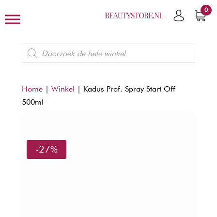
0
Producten
zoeken
Home
|
Winkel
|
Kadus Prof. Spray Start Off
500ml
-27%