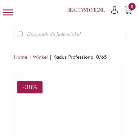
0
Producten
zoeken
Home
|
Winkel
|
Kadus Professional 0/65
-38%