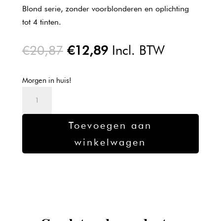
Blond serie, zonder voorblonderen en oplichting
tot 4 tinten.
Oorspronkelijke
Huidige
€
20,87
€
12,89
Incl. BTW
prijs
prijs
was:
is:
Morgen in huis!
€20,87.
€12,89.
Kadus
Professional
0/65
Toevoegen aan
aantal
winkelwagen