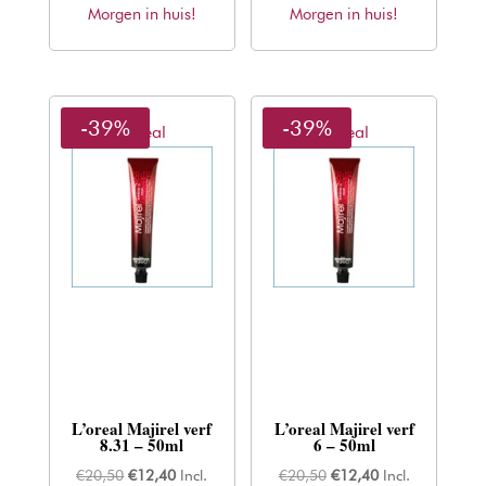
Morgen in huis!
was:
is:
Morgen in huis!
was:
is:
€20,50.
€12,40.
€20,50.
€12,40.
-39%
-39%
L'oreal
L'oreal
L’oreal Majirel verf
L’oreal Majirel verf
8.31 – 50ml
6 – 50ml
Oorspronkelijke
Huidige
Oorspronkelijke
Huidige
€
20,50
€
12,40
Incl.
€
20,50
€
12,40
Incl.