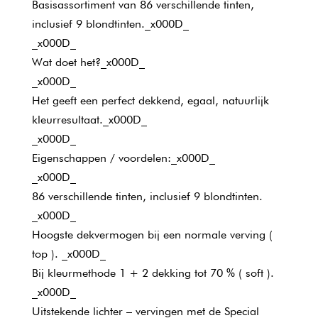
Basisassortiment van 86 verschillende tinten,
inclusief 9 blondtinten._x000D_
_x000D_
Wat doet het?_x000D_
_x000D_
Het geeft een perfect dekkend, egaal, natuurlijk
kleurresultaat._x000D_
_x000D_
Eigenschappen / voordelen:_x000D_
_x000D_
86 verschillende tinten, inclusief 9 blondtinten.
_x000D_
Hoogste dekvermogen bij een normale verving (
top ). _x000D_
Bij kleurmethode 1 + 2 dekking tot 70 % ( soft ).
_x000D_
Uitstekende lichter – vervingen met de Special