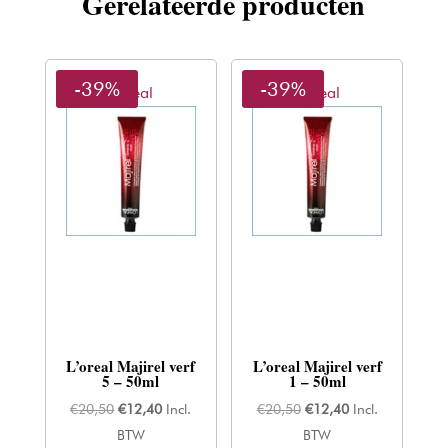
Gerelateerde producten
-39%
-39%
L'oreal
L'oreal
L’oreal Majirel verf
L’oreal Majirel verf
5 – 50ml
1 – 50ml
Oorspronkelijke
Huidige
Oorspronkelijke
Huidige
€
20,50
€
12,40
Incl.
€
20,50
€
12,40
Incl.
prijs
prijs
prijs
prijs
BTW
BTW