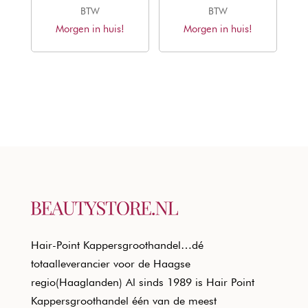
prijs
prijs
prijs
prijs
BTW
BTW
Morgen in huis!
was:
is:
Morgen in huis!
was:
is:
€20,50.
€12,40.
€20,50.
€12,40.
Hair-Point Kappersgroothandel…dé
totaalleverancier voor de Haagse
regio(Haaglanden) Al sinds 1989 is Hair Point
Kappersgroothandel één van de meest