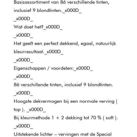
Basisassortiment van 86 verschillende tinten,
inclusief 9 blondtinten._x000D_
_x000D_
Wat doet het?_x000D_
_x000D_
Het geeft een perfect dekkend, egaal, natuurlijk
kleurresultaat._x000D_
_x000D_
Eigenschappen / voordelen:_x000D_
_x000D_
86 verschillende tinten, inclusief 9 blondtinten.
_x000D_
Hoogste dekvermogen bij een normale verving (
top ). _x000D_
Bij kleurmethode 1 + 2 dekking tot 70 % ( soft ).
_x000D_
Uitstekende lichter – vervingen met de Special