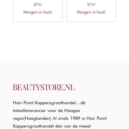
prijs
prijs
prijs
prijs
BTW
BTW
Morgen in huis!
was:
is:
Morgen in huis!
was:
is:
€20,50.
€12,40.
€20,50.
€12,40.
Hair-Point Kappersgroothandel…dé
totaalleverancier voor de Haagse
regio(Haaglanden) Al sinds 1989 is Hair Point
Kappersgroothandel één van de meest