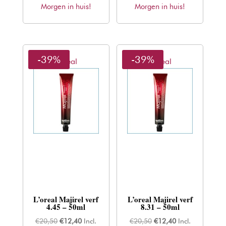
Morgen in huis!
was:
is:
Morgen in huis!
was:
is:
€20,50.
€12,40.
€20,50.
€12,40.
-39%
-39%
L'oreal
L'oreal
L’oreal Majirel verf
L’oreal Majirel verf
4.45 – 50ml
8.31 – 50ml
Oorspronkelijke
Huidige
Oorspronkelijke
Huidige
€
20,50
€
12,40
Incl.
€
20,50
€
12,40
Incl.