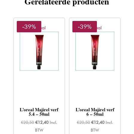
Gerelateerde producten
-39%
-39%
L'oreal
L'oreal
L’oreal Majirel verf
L’oreal Majirel verf
5.4 – 50ml
6 – 50ml
Oorspronkelijke
Huidige
Oorspronkelijke
Huidige
€
20,50
€
12,40
Incl.
€
20,50
€
12,40
Incl.
prijs
prijs
prijs
prijs
BTW
BTW