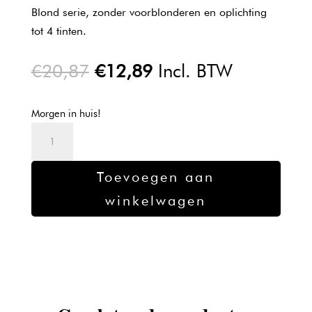
Blond serie, zonder voorblonderen en oplichting
tot 4 tinten.
Oorspronkelijke
Huidige
€
20,87
€
12,89
Incl. BTW
prijs
prijs
was:
is:
Morgen in huis!
€20,87.
€12,89.
Kadus
Professional
12/96
Toevoegen aan
aantal
winkelwagen