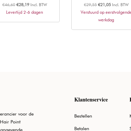
Oorspronkelijke
Huidige
Oorspronkelijke
Huidige
€
46,60
€
28,19
Incl. BTW
€
29,55
€
21,05
Incl. BTW
Levertijd 2-6 dagen
prijs
prijs
Verstuurd op eerstvolgend
prijs
prijs
was:
is:
was:
werkdag
is:
€46,60.
€28,19.
€29,55.
€21,05.
Klantenservice
erancier voor de
Bestellen
Hair Point
Betalen
aangevende