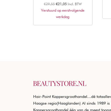
Oorspronkelijke
Huidige
€
29,55
€
21,05
Incl. BTW
Verstuurd op eerstvolgende
prijs
prijs
was:
werkdag
is:
€29,55.
€21,05.
Hair-Point Kappersgroothandel…dé totaallev
Haagse regio(Haaglanden) Al sinds 1989 is 
Kappersgroothandel één van de meest toon