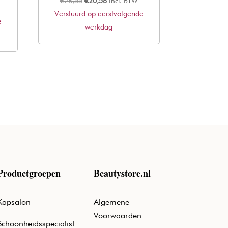
€
26,55
€
20,56
Incl. BTW
Verstuurd op eerstvolgende
prijs
prijs
e
was:
werkdag
is:
€26,55.
€20,56.
Productgroepen
Beautystore.nl
Kapsalon
Algemene
Voorwaarden
Schoonheidsspecialist