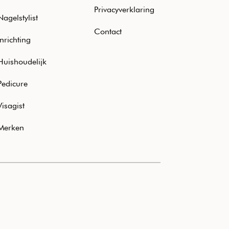
Privacyverklaring
Nagelstylist
Contact
Inrichting
Huishoudelijk
Pedicure
Visagist
Merken