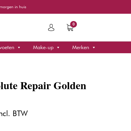
morgen in huis
0
voeten
Make-up
Merken
olute Repair Golden
kelijke
uidige
ncl. BTW
ijs
: