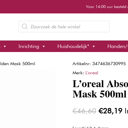
Voor 14:00 uur besteld 
Producten
zoeken
s
Inrichting
Huishoudelijk*
Handen/
Golden Mask 500ml
Artikelnr: 3474636730995
Merk:
L'oreal
L’oreal Abs
Mask 500ml
Oorspron
H
€
46,60
€
28,19
I
prijs
pr
was:
is