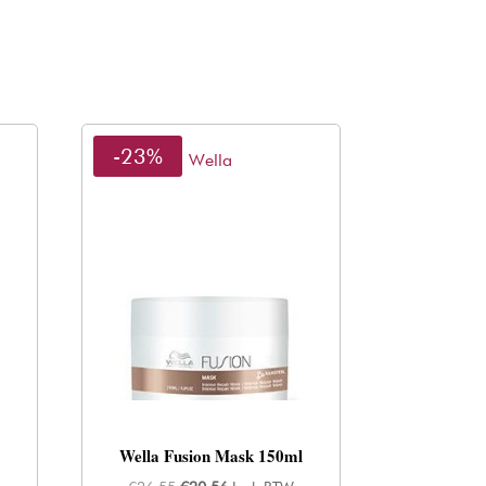
-23%
Wella
Wella Fusion Mask 150ml
Oorspronkelijke
Huidige