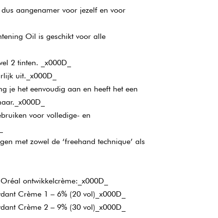
 dus aangenamer voor jezelf en voor
tening Oil is geschikt voor alle
wel 2 tinten. _x000D_
urlijk uit._x000D_
ng je het eenvoudig aan en heeft het een
 haar._x000D_
ebruiken voor volledige- en
_
ngen met zowel de ‘freehand technique’ als
L’Oréal ontwikkelcrème:_x000D_
xydant Crème 1 – 6% (20 vol)_x000D_
xydant Crème 2 – 9% (30 vol)_x000D_