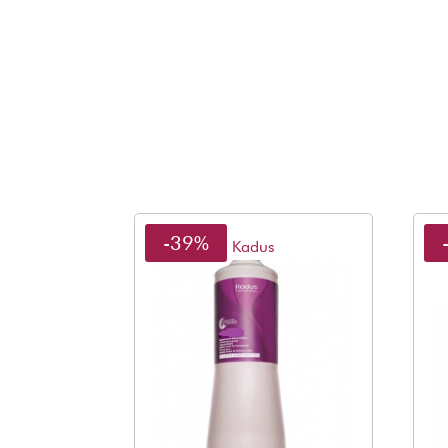
-39%
Kadus