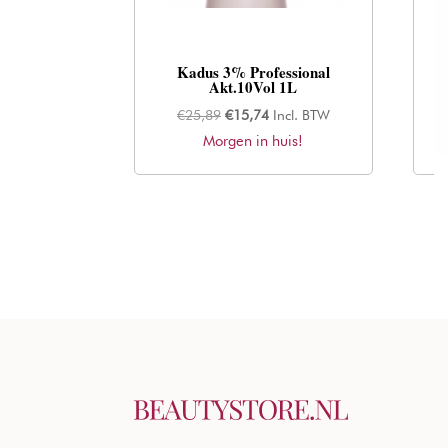
Kadus 3% Professional
Akt.10Vol 1L
Oorspronkelijke
Huidige
€
25,89
€
15,74
Incl. BTW
Morgen in huis!
prijs
prijs
was:
is:
€25,89.
€15,74.