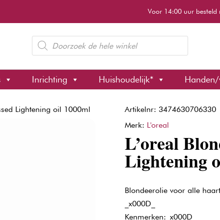
Voor 14:00 uur besteld 
Producten
zoeken
s
Inrichting
Huishoudelijk*
Handen/
ssed Lightening oil 1000ml
Artikelnr: 3474630706330
Merk:
L'oreal
L’oreal Blon
Lightening o
Blondeerolie voor alle haart
_x000D_
Kenmerken:_x000D_