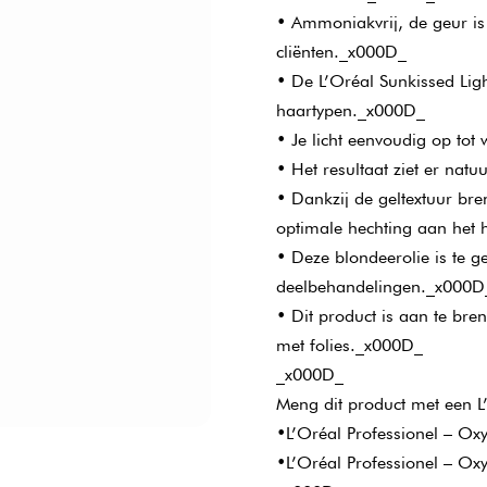
• Ammoniakvrij, de geur is
cliënten._x000D_
• De L’Oréal Sunkissed Ligh
haartypen._x000D_
• Je licht eenvoudig op tot 
• Het resultaat ziet er natu
• Dankzij de geltextuur bre
optimale hechting aan het
• Deze blondeerolie is te g
deelbehandelingen._x000D
• Dit product is aan te bre
met folies._x000D_
_x000D_
Meng dit product met een 
•L’Oréal Professionel – O
•L’Oréal Professionel – O