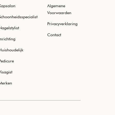
Kapsalon
Algemene
Voorwaarden
Schoonheidsspecialist
Privacyverklaring
Nagelstylist
Contact
Inrichting
Huishoudelijk
Pedicure
Visagist
Merken