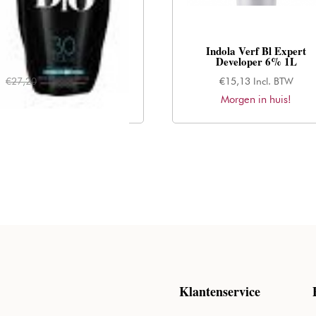
L’oreal Blond Studio Nutri
Indola Verf Bl Expert
Developer 9% 1000ml
Developer 6% 1L
Oorspronkelijke
Huidige
€
27,20
€
16,46
Incl. BTW
€
15,13
Incl. BTW
Morgen in huis!
prijs
prijs
Morgen in huis!
was:
is:
€27,20.
€16,46.
Klantenservice