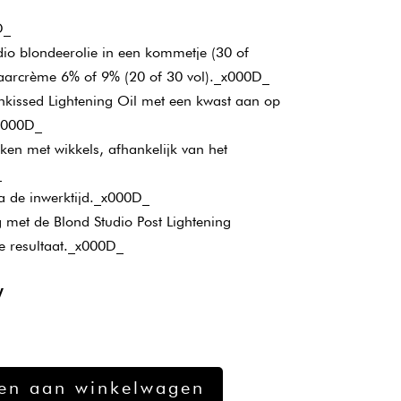
D_
dio blondeerolie in een kommetje (30 of
laarcrème 6% of 9% (20 of 30 vol)._x000D_
nkissed Lightening Oil met een kwast aan op
x000D_
ken met wikkels, afhankelijk van het
_
na de inwerktijd._x000D_
met de Blond Studio Post Lightening
e resultaat._x000D_
W
en aan winkelwagen