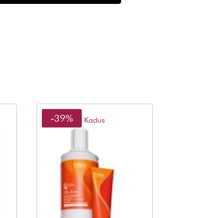
-39%
Kadus