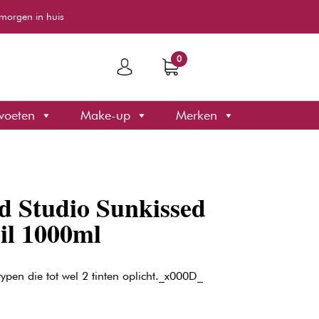
morgen in huis
0
voeten
Make-up
Merken
d Studio Sunkissed
il 1000ml
ypen die tot wel 2 tinten oplicht._x000D_