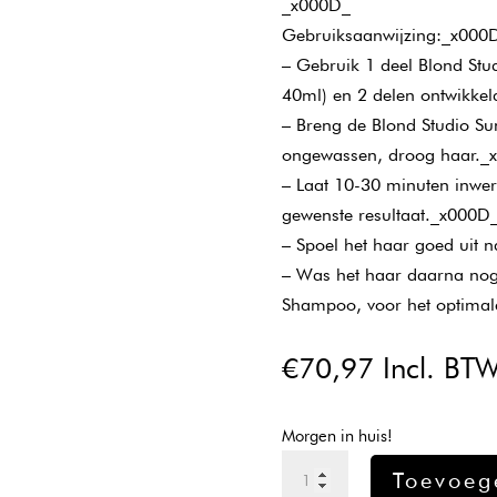
_x000D_
Gebruiksaanwijzing:_x000
– Gebruik 1 deel Blond Stu
40ml) en 2 delen ontwikke
– Breng de Blond Studio Su
ongewassen, droog haar._
– Laat 10-30 minuten inwer
gewenste resultaat._x000D
– Spoel het haar goed uit 
– Was het haar daarna nog 
Shampoo, voor het optimal
€
70,97
Incl. BT
Morgen in huis!
L'oreal
Toevoeg
Blond