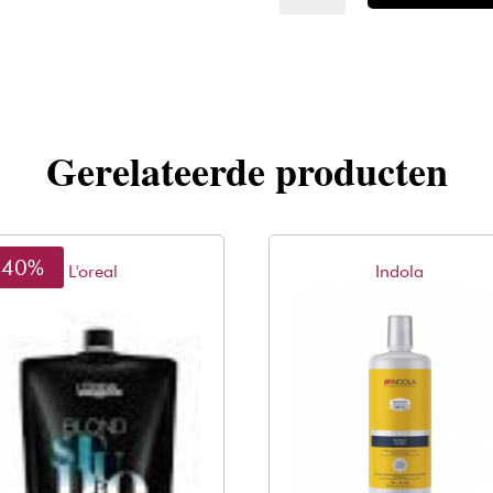
Studio
Sunkissed
Lightening
oil
1000ml
Gerelateerde producten
aantal
-40%
L'oreal
Indola