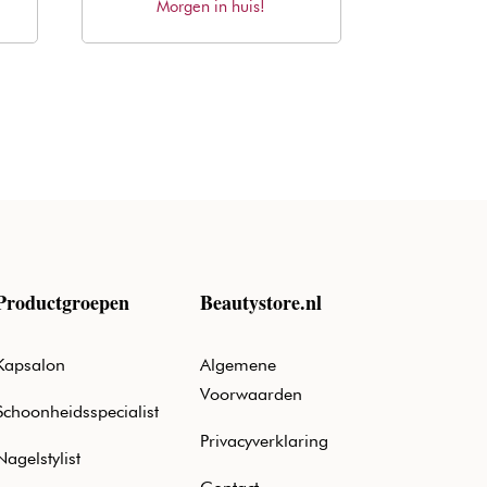
Morgen in huis!
prijs
prijs
was:
is:
€21,76.
€15,49.
Productgroepen
Beautystore.nl
Kapsalon
Algemene
Voorwaarden
Schoonheidsspecialist
Privacyverklaring
Nagelstylist