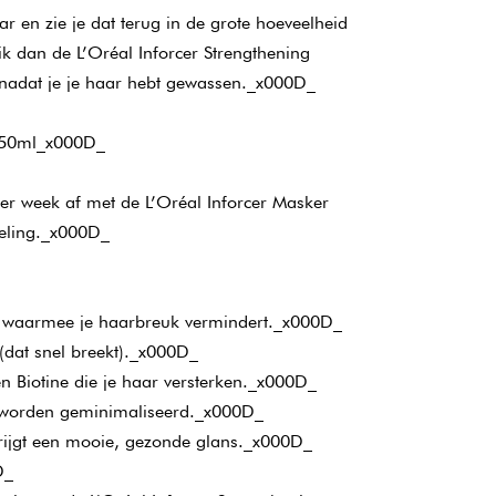
ar en zie je dat terug in de grote hoeveelheid
k dan de L’Oréal Inforcer Strengthening
 nadat je je haar hebt gewassen._x000D_
 750ml_x000D_
er week af met de L’Oréal Inforcer Masker
deling._x000D_
r waarmee je haarbreuk vermindert._x000D_
(dat snel breekt)._x000D_
en Biotine die je haar versterken._x000D_
 worden geminimaliseerd._x000D_
 krijgt een mooie, gezonde glans._x000D_
D_