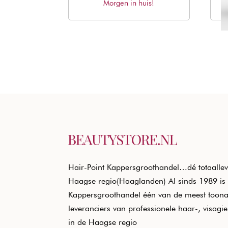
Morgen in huis!
prijs
prijs
was:
is:
€22,09.
€17,13.
Hair-Point Kappersgroothandel…dé totaallev
Haagse regio(Haaglanden) Al sinds 1989 is 
Kappersgroothandel één van de meest toon
leveranciers van professionele haar-, visagi
in de Haagse regio