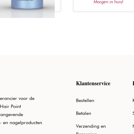
Morgen in huis!
prijs
prijs
Morgen in huis!
prijs
prijs
was:
is:
was:
is:
€63,98.
€38,71.
€19,40.
€17,24.
Klantenservice
erancier voor de
Bestellen
Hair Point
Betalen
aangevende
e- en nagelproducten
Verzending en