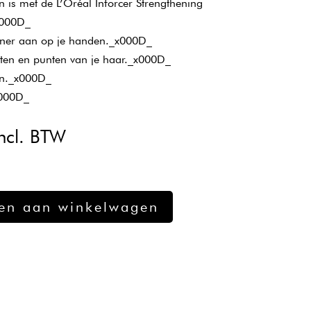
 is met de L’Oréal Inforcer Strengthening
x000D_
oner aan op je handen._x000D_
gten en punten van je haar._x000D_
en._x000D_
x000D_
kelijke
uidige
ncl. BTW
ijs
:
15,49.
en aan winkelwagen