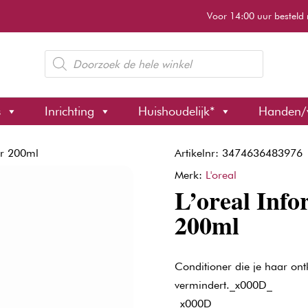
Voor 14:00 uur besteld 
Producten
zoeken
s
Inrichting
Huishoudelijk*
Handen/
er 200ml
Artikelnr: 3474636483976
Merk:
L'oreal
L’oreal Info
200ml
Conditioner die je haar ont
vermindert._x000D_
_x000D_