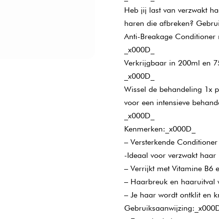
Heb jij last van verzwakt ha
haren die afbreken? Gebrui
Anti-Breakage Conditioner
_x000D_
Verkrijgbaar in 200ml en
_x000D_
Wissel de behandeling 1x p
voor een intensieve behan
_x000D_
Kenmerken:_x000D_
– Versterkende Conditione
-Ideaal voor verzwakt haar 
– Verrijkt met Vitamine B6 
– Haarbreuk en haaruitval
– Je haar wordt ontklit en
Gebruiksaanwijzing:_x000