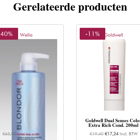
Gerelateerde producten
-40%
-11%
Wella
Goldwell
Wella Blondor Seal & Care
Goldwell Dual Senses Colo
500ml
Extra Rich Cond. 200ml
Oorspronkelijke
Huidige
Oorspronkelijke
Huidige
€
63,98
€
38,71
Incl. BTW
€
19,40
€
17,24
Incl. BTW