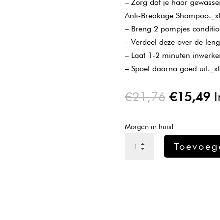
– Zorg dat je haar gewassen
Anti-Breakage Shampoo._
– Breng 2 pompjes conditi
– Verdeel deze over de len
– Laat 1-2 minuten inwerk
– Spoel daarna goed uit._
Oorspron
H
€
21,76
€
15,49
I
prijs
pr
was:
is
Morgen in huis!
€21,76.
€
L'oreal
Toevoeg
Inforcer
Conditioner
200ml
aantal