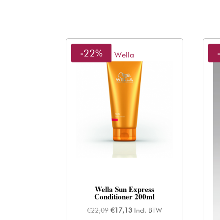
-22%
Wella
Wella Sun Express
Conditioner 200ml
Oorspronkelijke
Huidige
€
22,09
€
17,13
Incl. BTW