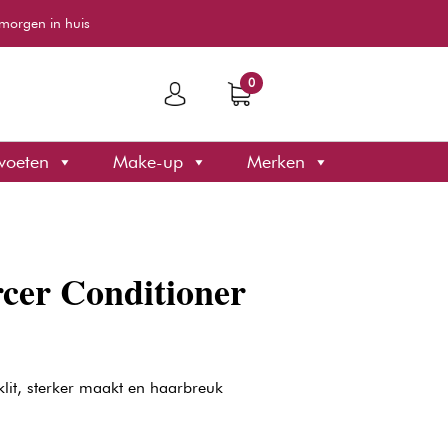
morgen in huis
0
voeten
Make-up
Merken
rcer Conditioner
klit, sterker maakt en haarbreuk