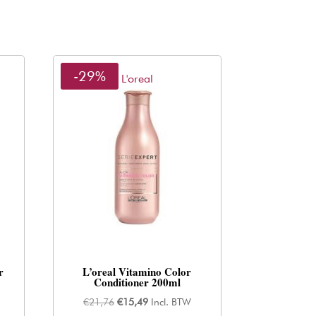
-29%
L'oreal
r
L’oreal Vitamino Color
Conditioner 200ml
Oorspronkelijke
Huidige
€
21,76
€
15,49
Incl. BTW