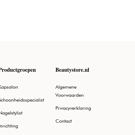
€14,50.
€8,47.
Productgroepen
Beautystore.nl
Kapsalon
Algemene
Voorwaarden
Schoonheidsspecialist
Privacyverklaring
Nagelstylist
Contact
Inrichting