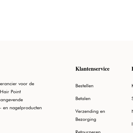
€20,50.
€12,40.
€20,50.
€12,40.
Klantenservice
erancier voor de
Bestellen
Hair Point
Betalen
aangevende
e- en nagelproducten
Verzending en
Bezorging
Retourneren