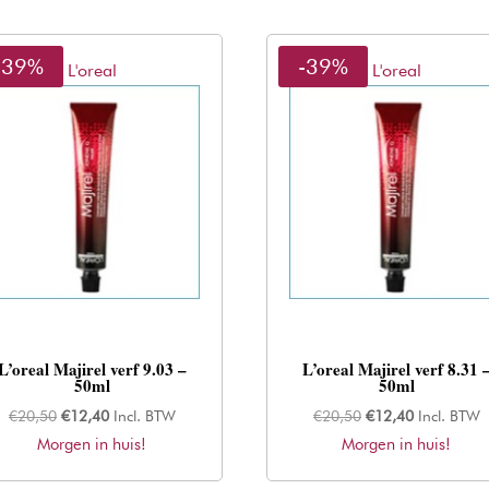
-39%
-39%
L'oreal
L'oreal
L’oreal Majirel verf 9.03 –
L’oreal Majirel verf 8.31 
50ml
50ml
Oorspronkelijke
Huidige
Oorspronkelijke
Huidige
€
20,50
€
12,40
Incl. BTW
€
20,50
€
12,40
Incl. BTW
Morgen in huis!
prijs
prijs
Morgen in huis!
prijs
prijs
was:
is:
was:
is: