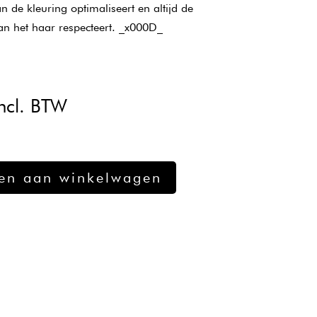
n de kleuring optimaliseert en altijd de
an het haar respecteert. _x000D_
kelijke
uidige
ncl. BTW
ijs
:
14,82.
en aan winkelwagen