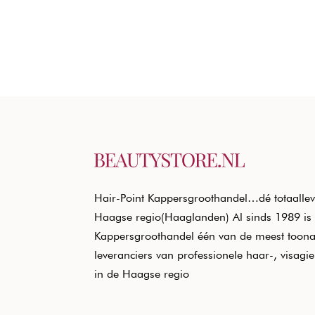
€20,50.
€12,40.
Hair-Point Kappersgroothandel…dé totaallev
Haagse regio(Haaglanden) Al sinds 1989 is 
Kappersgroothandel één van de meest toon
leveranciers van professionele haar-, visagi
in de Haagse regio