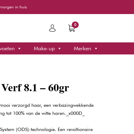
morgen in huis
0
voeten
Make-up
Merken
 Verf 8.1 – 60gr
 mooi verzorgd haar, een verbazingwekkende
ing tot 100% van de witte haren._x000D_
System (ODS)-technologie. Een revoltionaire