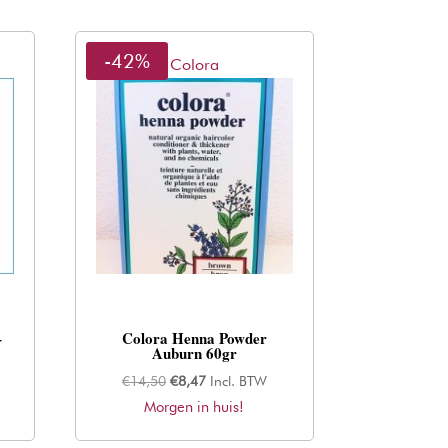
-42%
Colora
–
Colora Henna Powder
Auburn 60gr
Oorspronkelijke
Huidige
€
14,50
€
8,47
Incl. BTW
Morgen in huis!
prijs
prijs
was:
is: