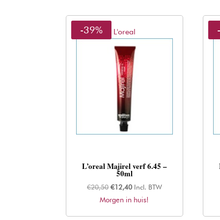
-39%
L'oreal
L’oreal Majirel verf 6.45 –
50ml
Oorspronkelijke
Huidige
€
20,50
€
12,40
Incl. BTW
Morgen in huis!
prijs
prijs
was:
is: