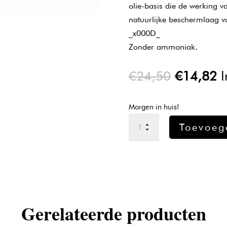
olie-basis die de werking va
natuurlijke beschermlaag v
_x000D_
Zonder ammoniak.
Oorspron
H
€
24,50
€
14,82
I
prijs
pr
was:
is
Morgen in huis!
€24,50.
€
L'oreal
Toevoeg
Inoa
Verf
8.1
-
60gr
aantal
Gerelateerde producten