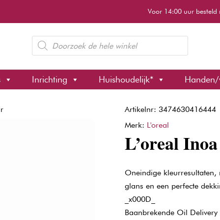
Voor 14:00 uur besteld 
Producten
zoeken
s
Inrichting
Huishoudelijk*
Handen/
gr
Artikelnr: 3474630416444
Merk:
L'oreal
L’oreal Inoa
Oneindige kleurresultaten,
glans en een perfecte dekk
_x000D_
Baanbrekende Oil Delivery 