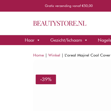
Gratis verzending vanaf €50,00
Haar
Gezicht/lichaam
Nagel
Home
|
Winkel
|
L’oreal Majirel Cool Cove
-39%