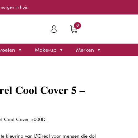
morgen in huis
0
voeten
Make-up
Merken
rel Cool Cover 5 –
rel Cool Cover_x000D_
e kleuring van L’Oréal voor mensen die dol