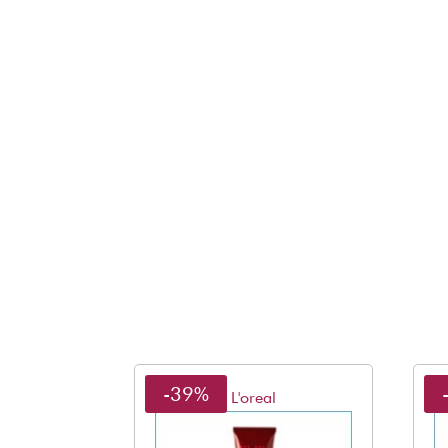
-39%
L'oreal