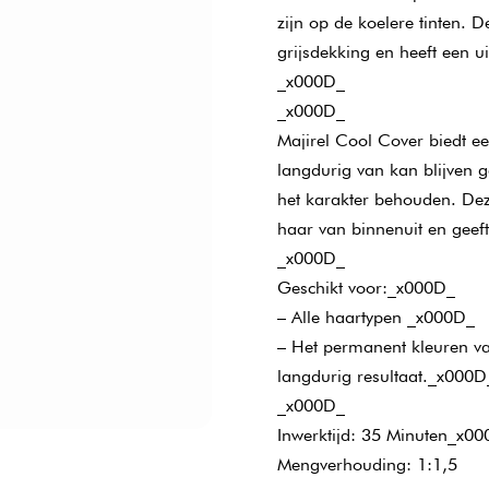
zijn op de koelere tinten. D
grijsdekking en heeft een u
_x000D_
_x000D_
Majirel Cool Cover biedt ee
langdurig van kan blijven g
het karakter behouden. Dez
haar van binnenuit en geef
_x000D_
Geschikt voor:_x000D_
– Alle haartypen _x000D_
– Het permanent kleuren va
langdurig resultaat._x000D
_x000D_
Inwerktijd: 35 Minuten_x0
Mengverhouding: 1:1,5