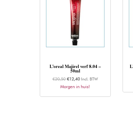
L’oreal Majirel verf 8.04 –
L
50ml
Oorspronkelijke
Huidige
€
20,50
€
12,40
Incl. BTW
Morgen in huis!
prijs
prijs
was:
is:
€20,50.
€12,40.