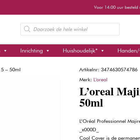
Voor 14:00 uur besteld 
Producten
zoeken
s
Inrichting
Huishoudelijk*
Handen/
r 5 – 50ml
Artikelnr: 3474630574786
Merk:
L'oreal
L’oreal Maji
50ml
L’Oréal Professionnel Maji
_x000D_
Cool Cover is de permanent