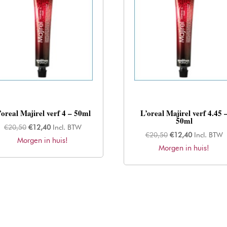
’oreal Majirel verf 4 – 50ml
L’oreal Majirel verf 4.45 
50ml
Oorspronkelijke
Huidige
€
20,50
€
12,40
Incl. BTW
Oorspronkelijke
Huidige
€
20,50
€
12,40
Incl. BTW
Morgen in huis!
prijs
prijs
Morgen in huis!
prijs
prijs
was:
is:
was:
is:
€20,50.
€12,40.
€20,50.
€12,40.