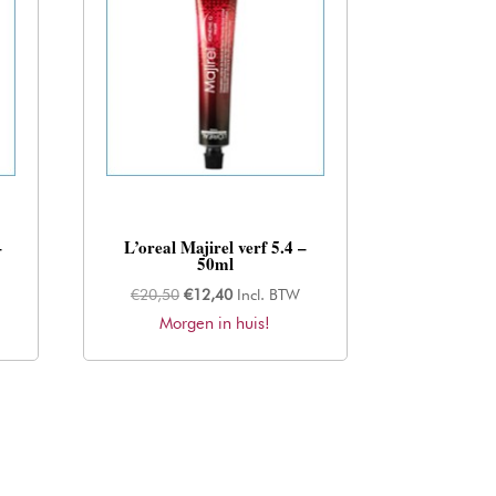
–
L’oreal Majirel verf 5.4 –
50ml
Oorspronkelijke
Huidige
€
20,50
€
12,40
Incl. BTW
Morgen in huis!
prijs
prijs
was:
is:
€20,50.
€12,40.