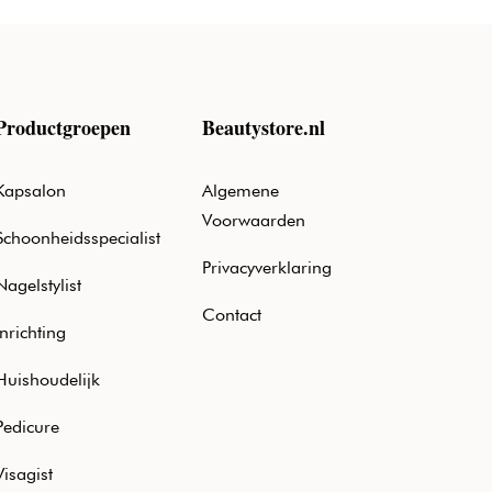
Productgroepen
Beautystore.nl
Kapsalon
Algemene
Voorwaarden
Schoonheidsspecialist
Privacyverklaring
Nagelstylist
Contact
Inrichting
Huishoudelijk
Pedicure
Visagist