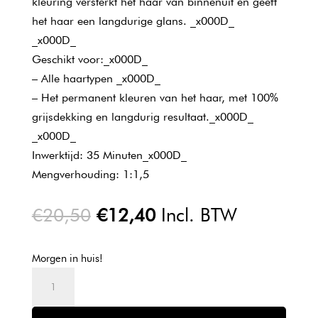
kleuring versterkt het haar van binnenuit en geeft
het haar een langdurige glans. _x000D_
_x000D_
Geschikt voor:_x000D_
– Alle haartypen _x000D_
– Het permanent kleuren van het haar, met 100%
grijsdekking en langdurig resultaat._x000D_
_x000D_
Inwerktijd: 35 Minuten_x000D_
Mengverhouding: 1:1,5
Oorspronkelijke
Huidige
€
20,50
€
12,40
Incl. BTW
prijs
prijs
was:
is:
Morgen in huis!
€20,50.
€12,40.
L'oreal
Majirel
Cool