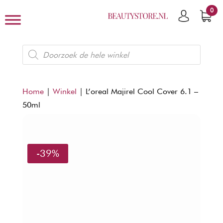
0
Producten
zoeken
Home
|
Winkel
|
L’oreal Majirel Cool Cover 6.1 –
50ml
-39%