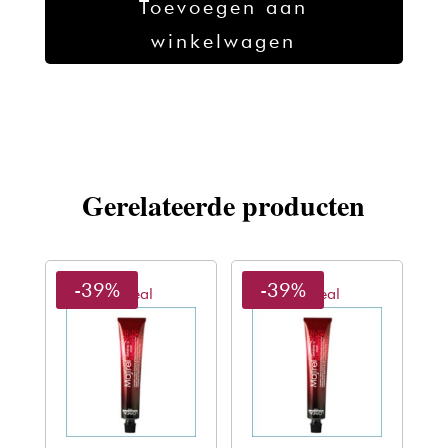
Toevoegen aan
Cover
winkelwagen
6.1
-
50ml
aantal
Gerelateerde producten
-39%
-39%
L'oreal
L'oreal