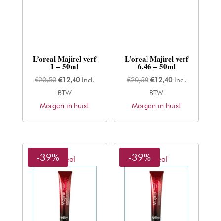
L’oreal Majirel verf
L’oreal Majirel verf
1 – 50ml
6.46 – 50ml
Oorspronkelijke
Huidige
Oorspronkelijke
Huidige
€
20,50
€
12,40
Incl.
€
20,50
€
12,40
Incl.
prijs
prijs
prijs
prijs
BTW
BTW
Morgen in huis!
was:
is:
Morgen in huis!
was:
is:
€20,50.
€12,40.
€20,50.
€12,40.
-39%
-39%
L'oreal
L'oreal