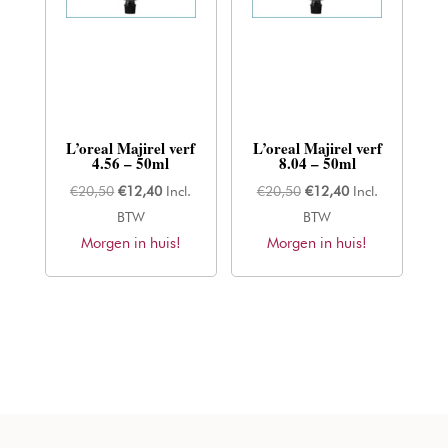
L’oreal Majirel verf
L’oreal Majirel verf
4.56 – 50ml
8.04 – 50ml
Oorspronkelijke
Huidige
Oorspronkelijke
Huidige
€
20,50
€
12,40
Incl.
€
20,50
€
12,40
Incl.
prijs
prijs
prijs
prijs
BTW
BTW
Morgen in huis!
was:
is:
Morgen in huis!
was:
is:
€20,50.
€12,40.
€20,50.
€12,40.