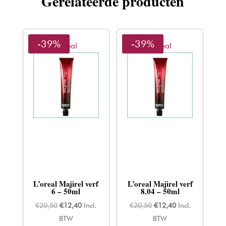
Gerelateerde producten
-39%
-39%
L'oreal
L'oreal
L’oreal Majirel verf
L’oreal Majirel verf
6 – 50ml
8.04 – 50ml
Oorspronkelijke
Huidige
Oorspronkelijke
Huidige
€
20,50
€
12,40
Incl.
€
20,50
€
12,40
Incl.
prijs
prijs
prijs
prijs
BTW
BTW