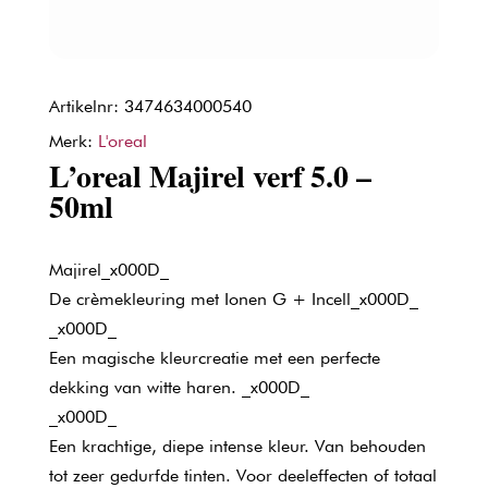
Artikelnr: 3474634000540
Merk:
L'oreal
L’oreal Majirel verf 5.0 –
50ml
Majirel_x000D_
De crèmekleuring met Ionen G + Incell_x000D_
_x000D_
Een magische kleurcreatie met een perfecte
dekking van witte haren. _x000D_
_x000D_
Een krachtige, diepe intense kleur. Van behouden
tot zeer gedurfde tinten. Voor deeleffecten of totaal