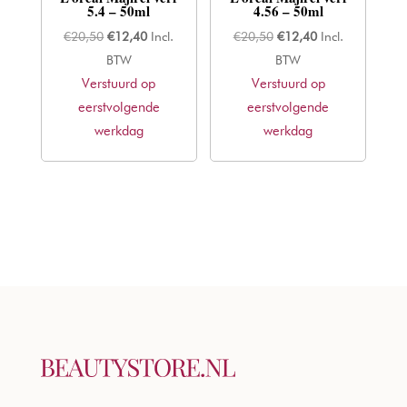
5.4 – 50ml
4.56 – 50ml
Oorspronkelijke
Huidige
Oorspronkelijke
Huidige
€
20,50
€
12,40
Incl.
€
20,50
€
12,40
Incl.
prijs
prijs
prijs
prijs
BTW
BTW
Verstuurd op
was:
is:
Verstuurd op
was:
is:
eerstvolgende
€20,50.
€12,40.
eerstvolgende
€20,50.
€12,40.
werkdag
werkdag