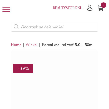
0
Producten
zoeken
Home
|
Winkel
|
L’oreal Majirel verf 5.0 – 50ml
-39%