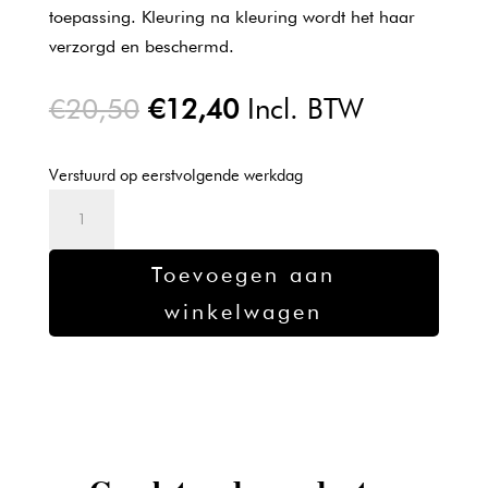
toepassing. Kleuring na kleuring wordt het haar
verzorgd en beschermd.
Oorspronkelijke
Huidige
€
20,50
€
12,40
Incl. BTW
prijs
prijs
was:
is:
Verstuurd op eerstvolgende werkdag
€20,50.
€12,40.
L'oreal
Majirel
verf
Toevoegen aan
5.0
winkelwagen
-
50ml
aantal