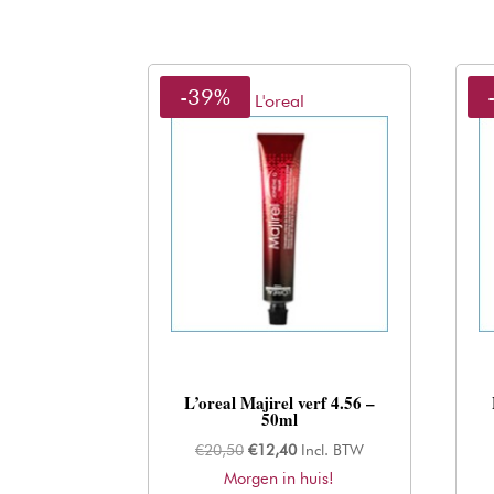
-39%
L'oreal
L’oreal Majirel verf 4.56 –
50ml
Oorspronkelijke
Huidige
€
20,50
€
12,40
Incl. BTW
Morgen in huis!
prijs
prijs