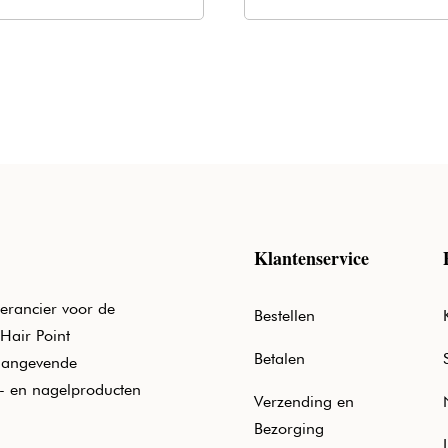
was:
is:
was:
is:
€20,50.
€12,40.
€20,50.
€12,40.
Klantenservice
erancier voor de
Bestellen
Hair Point
Betalen
aangevende
e- en nagelproducten
Verzending en
Bezorging