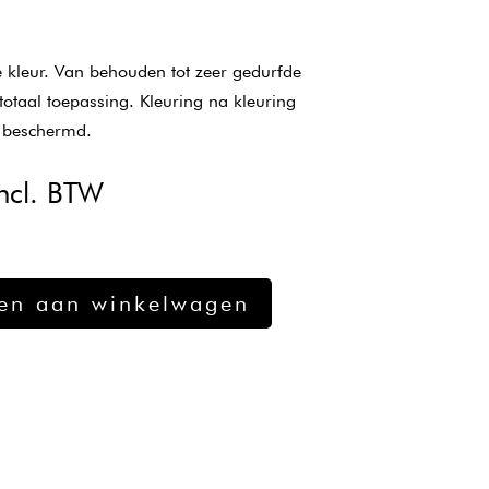
e kleur. Van behouden tot zeer gedurfde
 totaal toepassing. Kleuring na kleuring
n beschermd.
kelijke
uidige
ncl. BTW
ijs
:
12,40.
en aan winkelwagen