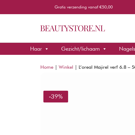
Gratis verzending vanaf €50,00
Haar
Gezicht/lichaam
Nagel
Home
|
Winkel
|
L’oreal Majirel verf 6.8 – 
-39%