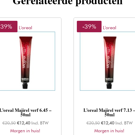
Gerelateerde producten
-39%
-39%
L'oreal
L'oreal
L’oreal Majirel verf 6.45 –
L’oreal Majirel verf 7.13 
50ml
50ml
Oorspronkelijke
Huidige
Oorspronkelijke
Huidige
€
20,50
€
12,40
Incl. BTW
€
20,50
€
12,40
Incl. BTW
Morgen in huis!
prijs
prijs
Morgen in huis!
prijs
prijs