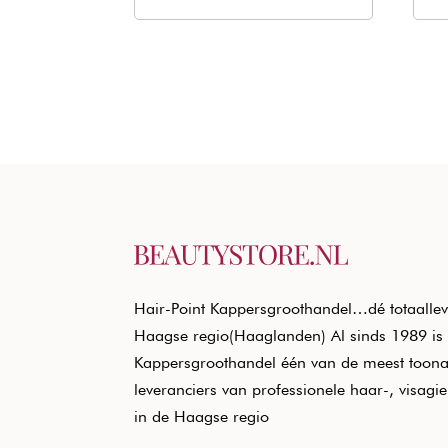
was:
is:
€20,50.
€12,40.
Hair-Point Kappersgroothandel…dé totaallev
Haagse regio(Haaglanden) Al sinds 1989 is 
Kappersgroothandel één van de meest toon
leveranciers van professionele haar-, visagi
in de Haagse regio