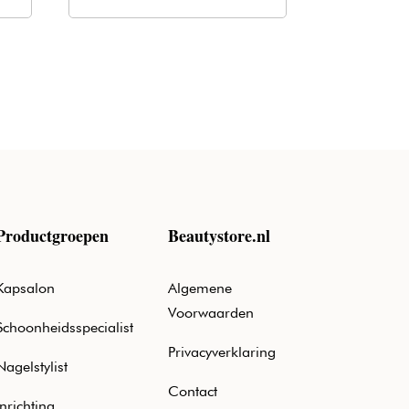
was:
is:
€20,50.
€12,40.
Productgroepen
Beautystore.nl
Kapsalon
Algemene
Voorwaarden
Schoonheidsspecialist
Privacyverklaring
Nagelstylist
Contact
Inrichting