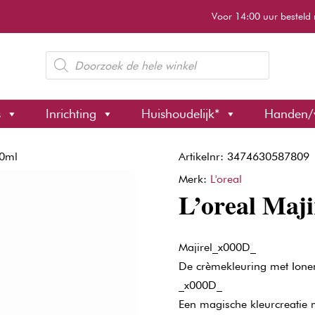
Voor 14:00 uur besteld 
Producten
zoeken
s
Inrichting
Huishoudelijk*
Handen/
50ml
Artikelnr: 3474630587809
Merk:
L'oreal
L’oreal Maji
Majirel_x000D_
De crèmekleuring met Ione
_x000D_
Een magische kleurcreatie m