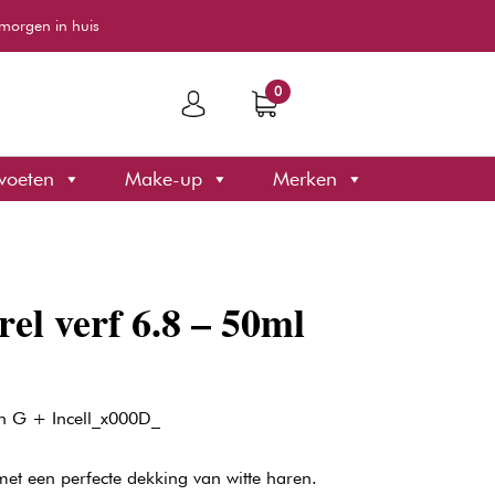
morgen in huis
0
voeten
Make-up
Merken
rel verf 6.8 – 50ml
n G + Incell_x000D_
et een perfecte dekking van witte haren.