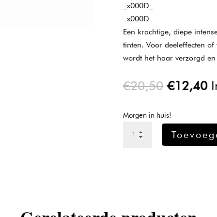
_x000D_
_x000D_
Een krachtige, diepe intens
tinten. Voor deeleffecten of
wordt het haar verzorgd e
Oorspron
H
€
20,50
€
12,40
I
prijs
pr
was:
is
Morgen in huis!
€20,50.
€
L'oreal
Toevoeg
Majirel
verf
6.8
-
50ml
aantal