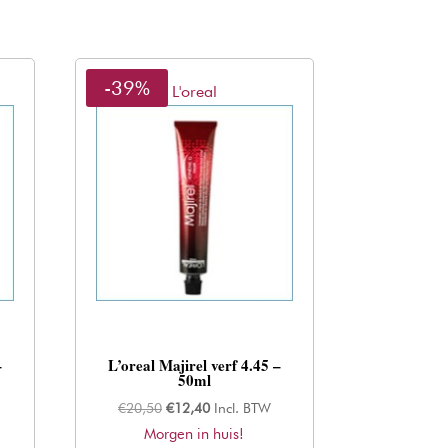
-39%
L'oreal
–
L’oreal Majirel verf 4.45 –
50ml
Oorspronkelijke
Huidige
€
20,50
€
12,40
Incl. BTW
Morgen in huis!
prijs
prijs