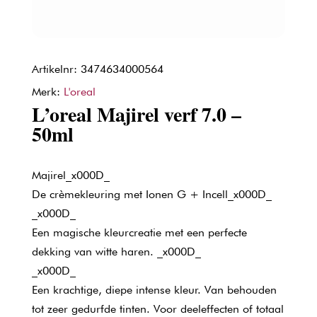
Artikelnr: 3474634000564
Merk:
L'oreal
L’oreal Majirel verf 7.0 –
50ml
Majirel_x000D_
De crèmekleuring met Ionen G + Incell_x000D_
_x000D_
Een magische kleurcreatie met een perfecte
dekking van witte haren. _x000D_
_x000D_
Een krachtige, diepe intense kleur. Van behouden
tot zeer gedurfde tinten. Voor deeleffecten of totaal