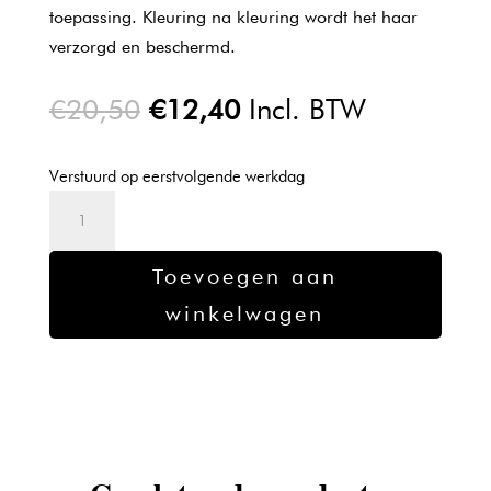
toepassing. Kleuring na kleuring wordt het haar
verzorgd en beschermd.
Oorspronkelijke
Huidige
€
20,50
€
12,40
Incl. BTW
prijs
prijs
was:
is:
Verstuurd op eerstvolgende werkdag
€20,50.
€12,40.
L'oreal
Majirel
verf
Toevoegen aan
7.0
winkelwagen
-
50ml
aantal