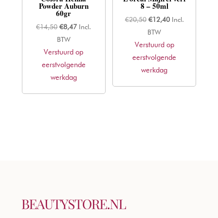
Powder Auburn
8 – 50ml
60gr
Oorspronkelijke
Huidige
€
20,50
€
12,40
Incl.
Oorspronkelijke
Huidige
€
14,50
€
8,47
Incl.
prijs
prijs
BTW
prijs
prijs
BTW
Verstuurd op
was:
is:
Verstuurd op
was:
is:
eerstvolgende
€20,50.
€12,40.
eerstvolgende
€14,50.
€8,47.
werkdag
werkdag