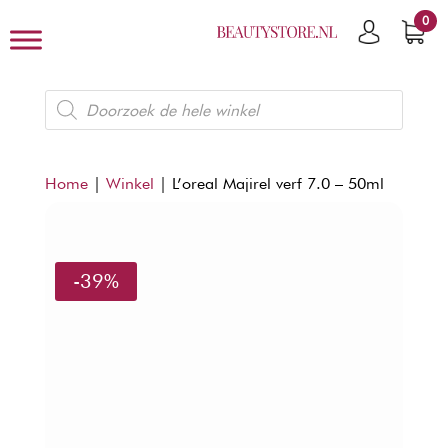
0
Producten
zoeken
Home
|
Winkel
|
L’oreal Majirel verf 7.0 – 50ml
-39%