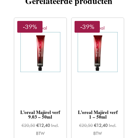
Gerelateerde producten
-39%
-39%
L'oreal
L'oreal
L’oreal Majirel verf
L’oreal Majirel verf
9.03 – 50ml
1 – 50ml
Oorspronkelijke
Huidige
Oorspronkelijke
Huidige
€
20,50
€
12,40
Incl.
€
20,50
€
12,40
Incl.
prijs
prijs
prijs
prijs
BTW
BTW