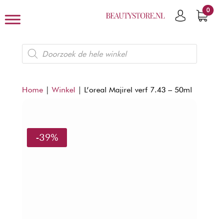
0
Producten
zoeken
Home
|
Winkel
|
L’oreal Majirel verf 7.43 – 50ml
-39%