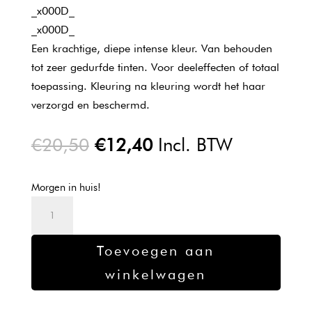
_x000D_
_x000D_
Een krachtige, diepe intense kleur. Van behouden
tot zeer gedurfde tinten. Voor deeleffecten of totaal
toepassing. Kleuring na kleuring wordt het haar
verzorgd en beschermd.
Oorspronkelijke
Huidige
€
20,50
€
12,40
Incl. BTW
prijs
prijs
was:
is:
Morgen in huis!
€20,50.
€12,40.
L'oreal
Majirel
verf
Toevoegen aan
7.43
winkelwagen
-
50ml