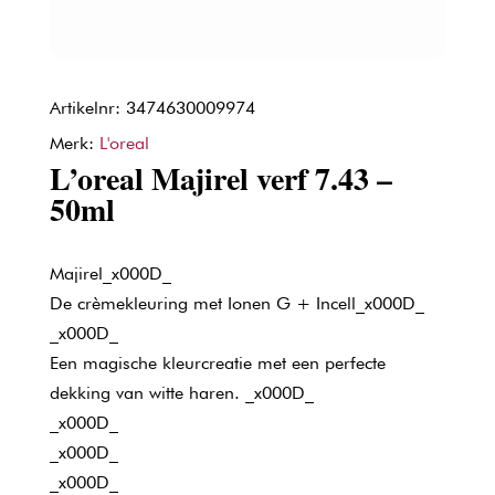
Artikelnr: 3474630009974
Merk:
L'oreal
L’oreal Majirel verf 7.43 –
50ml
Majirel_x000D_
De crèmekleuring met Ionen G + Incell_x000D_
_x000D_
Een magische kleurcreatie met een perfecte
dekking van witte haren. _x000D_
_x000D_
_x000D_
_x000D_