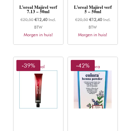
L’oreal Majirel verf
L’oreal Majirel verf
7.13 – 50ml
5 – 50ml
Oorspronkelijke
Huidige
Oorspronkelijke
Huidige
€
20,50
€
12,40
Incl.
€
20,50
€
12,40
Incl.
prijs
prijs
prijs
prijs
BTW
BTW
Morgen in huis!
was:
is:
Morgen in huis!
was:
is:
€20,50.
€12,40.
€20,50.
€12,40.
-39%
-42%
L'oreal
Colora