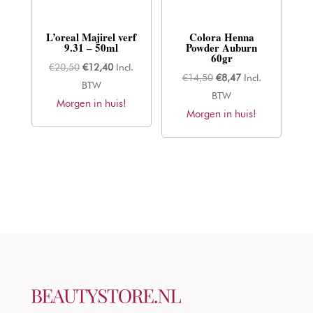
L’oreal Majirel verf
Colora Henna
9.31 – 50ml
Powder Auburn
60gr
Oorspronkelijke
Huidige
€
20,50
€
12,40
Incl.
Oorspronkelijke
Huidige
€
14,50
€
8,47
Incl.
prijs
prijs
BTW
prijs
prijs
BTW
Morgen in huis!
was:
is:
Morgen in huis!
was:
is:
€20,50.
€12,40.
€14,50.
€8,47.