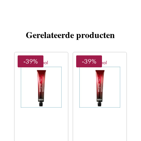
aantal
Gerelateerde producten
-39%
-39%
L'oreal
L'oreal