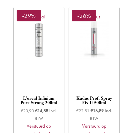
-29%
-26%
L'oreal
Kadus
L’oreal Infinium
Kadus Prof. Spray
Pure Strong 300ml
Fix It 500ml
Oorspronkelijke
Huidige
Oorspronkelijke
Huidige
€
20,90
€
14,88
Incl.
€
22,81
€
16,89
Incl.
prijs
prijs
prijs
prijs
BTW
BTW
Verstuurd op
was:
is:
Verstuurd op
was:
is: