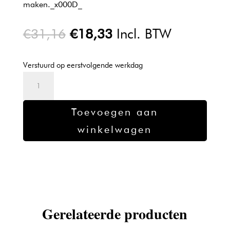
maken._x000D_
Oorspronkelijke
Huidige
€
31,16
€
18,33
Incl. BTW
prijs
prijs
was:
is:
Verstuurd op eerstvolgende werkdag
€31,16.
€18,33.
Schwarzkopf
Silhouette
-
Toevoegen aan
Super
winkelwagen
Hold
Hairspray
-
500ml
aantal
Gerelateerde producten