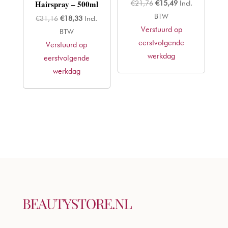
Hairspray – 500ml
Oorspronkelijke
Huidige
€
21,76
€
15,49
Incl.
prijs
prijs
BTW
Oorspronkelijke
Huidige
€
31,16
€
18,33
Incl.
Verstuurd op
was:
is:
prijs
prijs
BTW
eerstvolgende
€21,76.
€15,49.
Verstuurd op
was:
is:
werkdag
eerstvolgende
€31,16.
€18,33.
werkdag