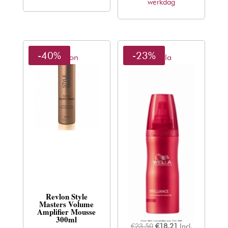
werkdag
-40%
-23%
Revlon
Wella
Revlon Style
Wella Brilliance
Masters Volume
Leave-in Mousse
Amplifier Mousse
200ml
300ml
Oorspronkelijke
Huidige
€
23,50
€
18,21
Incl.