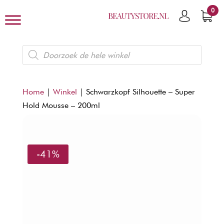
0
Producten
zoeken
Home
|
Winkel
|
Schwarzkopf Silhouette – Super
Hold Mousse – 200ml
-41%