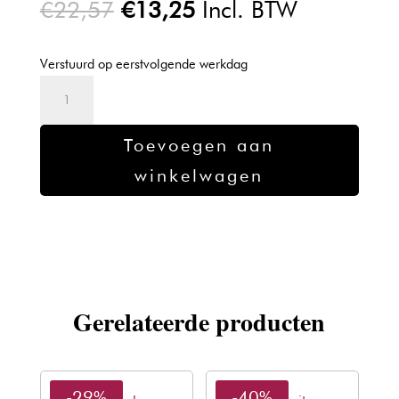
Oorspronkelijke
Huidige
€
22,57
€
13,25
Incl. BTW
prijs
prijs
was:
is:
Verstuurd op eerstvolgende werkdag
€22,57.
€13,25.
Schwarzkopf
Silhouette
-
Toevoegen aan
Super
winkelwagen
Hold
Mousse
-
200ml
aantal
Gerelateerde producten
-29%
-40%