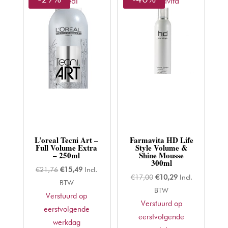
L'oreal
Farmavita
L’oreal Tecni Art –
Farmavita HD Life
Full Volume Extra
Style Volume &
– 250ml
Shine Mousse
300ml
Oorspronkelijke
Huidige
€
21,76
€
15,49
Incl.
Oorspronkelijke
Huidige
€
17,00
€
10,29
Incl.
prijs
prijs
BTW
prijs
prijs
BTW
Verstuurd op
was:
is:
Verstuurd op
was:
is:
eerstvolgende
€21,76.
€15,49.
eerstvolgende
€17,00.
€10,29.
werkdag