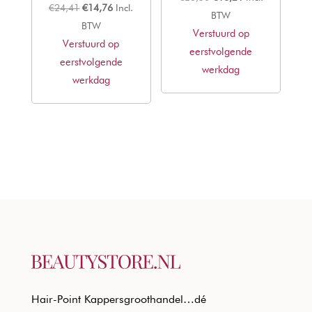
Oorspronkelijke
Huidige
€
24,41
€
14,76
Incl.
prijs
prijs
BTW
prijs
prijs
BTW
Verstuurd op
was:
is:
Verstuurd op
was:
is:
eerstvolgende
€23,50.
€18,21.
eerstvolgende
€24,41.
€14,76.
werkdag
werkdag
Hair-Point Kappersgroothandel…dé