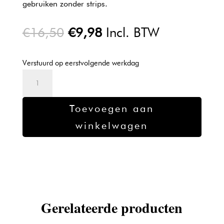
gebruiken zonder strips.
Oorspronkelijke
Huidige
€
16,50
€
9,98
Incl. BTW
prijs
prijs
was:
is:
Verstuurd op eerstvolgende werkdag
€16,50.
€9,98.
Sibel
bijenwas
vr
Toevoegen aan
tere
winkelwagen
huid
parels
groen/250gr
aantal
Gerelateerde producten