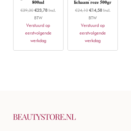
800ml
lichaam roze 500gr
Oorspronkelijke
Huidige
Oorspronkelijke
Huidige
€
39,30
€
23,78
Incl.
€
24,10
€
14,58
Incl.
prijs
prijs
prijs
prijs
BTW
BTW
Verstuurd op
was:
is:
Verstuurd op
was:
is:
eerstvolgende
€39,30.
€23,78.
eerstvolgende
€24,10.
€14,58.
werkdag
werkdag