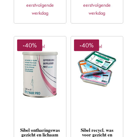
eerstvolgende
€5,30.
€3,21.
eerstvolgende
€16,50.
€9,98.
werkdag
werkdag
-40%
-40%
Sibel
Sibel
Sibel ontharingswas
Sibel recycl. was
gezicht en lichaam
voor gezicht en