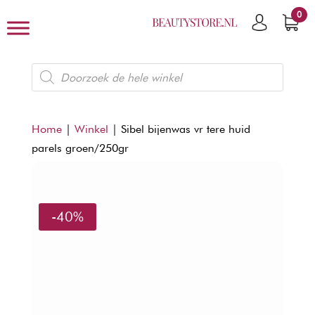
0
Producten
zoeken
Home
|
Winkel
|
Sibel bijenwas vr tere huid
parels groen/250gr
-40%