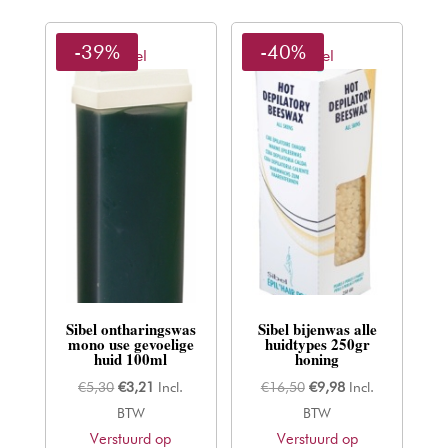
-39%
-40%
Sibel
Sibel
Sibel ontharingswas
Sibel bijenwas alle
mono use gevoelige
huidtypes 250gr
huid 100ml
honing
Oorspronkelijke
Huidige
Oorspronkelijke
Huidige
€
5,30
€
3,21
Incl.
€
16,50
€
9,98
Incl.
prijs
prijs
prijs
prijs
BTW
BTW
Verstuurd op
was:
is:
Verstuurd op
was:
is: