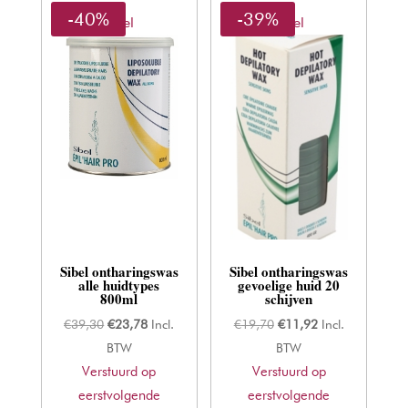
-40%
-39%
Sibel
Sibel
Sibel ontharingswas
Sibel ontharingswas
alle huidtypes
gevoelige huid 20
800ml
schijven
Oorspronkelijke
Huidige
Oorspronkelijke
Huidige
€
39,30
€
23,78
Incl.
€
19,70
€
11,92
Incl.
prijs
prijs
prijs
prijs
BTW
BTW
Verstuurd op
was:
is:
Verstuurd op
was:
is:
eerstvolgende
€39,30.
€23,78.
eerstvolgende
€19,70.
€11,92.