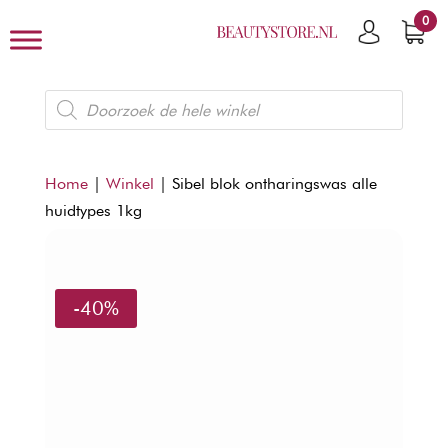
0
Producten
zoeken
Home
|
Winkel
|
Sibel blok ontharingswas alle
huidtypes 1kg
-40%