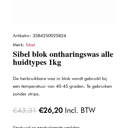
Artikelnr: 3584250025824
Merk:
Sibel
Sibel blok ontharingswas alle
huidtypes 1kg
De herbruikbare was in blok wordt gebruikt bij
een temperatuur van 40-45 graden. Te gebruiken
zonder strips.
Oorspronkelijke
Huidige
€
43,31
€
26,20
Incl. BTW
prijs
prijs
was:
is:
Verstuurd op eerstvolgende werkdag