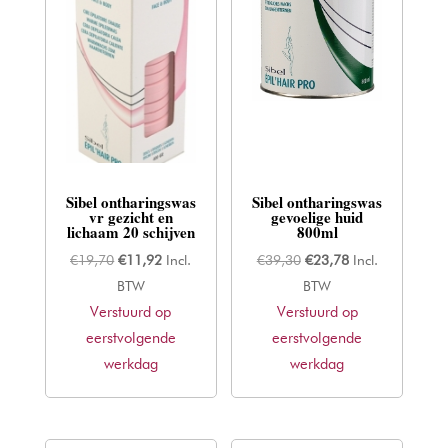
Sibel ontharingswas
Sibel ontharingswas
vr gezicht en
gevoelige huid
lichaam 20 schijven
800ml
Oorspronkelijke
Huidige
Oorspronkelijke
Huidige
€
19,70
€
11,92
Incl.
€
39,30
€
23,78
Incl.
prijs
prijs
prijs
prijs
BTW
BTW
Verstuurd op
was:
is:
Verstuurd op
was:
is:
eerstvolgende
€19,70.
€11,92.
eerstvolgende
€39,30.
€23,78.
werkdag
werkdag