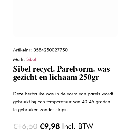
Artikelnr: 3584250027750
Merk:
Sibel
Sibel recycl. Parelvorm. was
gezicht en lichaam 250gr
Deze herbruike was in de vorm van parels wordt
gebruikt bij een temperatuur van 40-45 graden –
te gebruiken zonder strips.
Oorspronkelijke
Huidige
€
16,50
€
9,98
Incl. BTW