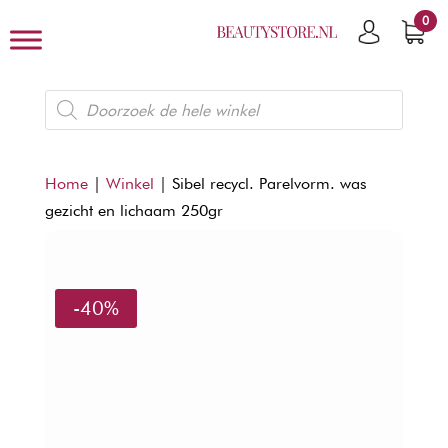
0
Producten
zoeken
Home
|
Winkel
|
Sibel recycl. Parelvorm. was
gezicht en lichaam 250gr
-40%