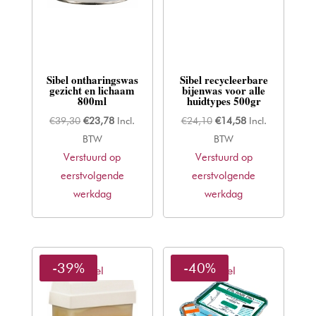
Sibel ontharingswas
Sibel recycleerbare
gezicht en lichaam
bijenwas voor alle
800ml
huidtypes 500gr
Oorspronkelijke
Huidige
Oorspronkelijke
Huidige
€
39,30
€
23,78
Incl.
€
24,10
€
14,58
Incl.
prijs
prijs
prijs
prijs
BTW
BTW
Verstuurd op
was:
is:
Verstuurd op
was:
is:
eerstvolgende
€39,30.
€23,78.
eerstvolgende
€24,10.
€14,58.
werkdag
werkdag
-39%
-40%
Sibel
Sibel