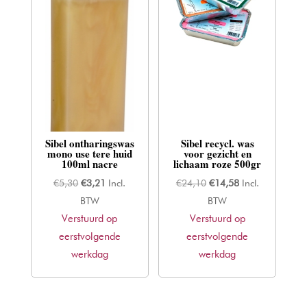
Sibel ontharingswas
Sibel recycl. was
mono use tere huid
voor gezicht en
100ml nacre
lichaam roze 500gr
Oorspronkelijke
Huidige
Oorspronkelijke
Huidige
€
5,30
€
3,21
Incl.
€
24,10
€
14,58
Incl.
prijs
prijs
prijs
prijs
BTW
BTW
Verstuurd op
was:
is:
Verstuurd op
was:
is:
eerstvolgende
€5,30.
€3,21.
eerstvolgende
€24,10.
€14,58.
werkdag
werkdag