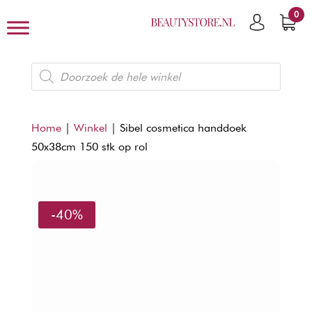
0
Producten
zoeken
Home
|
Winkel
|
Sibel cosmetica handdoek
50x38cm 150 stk op rol
-40%