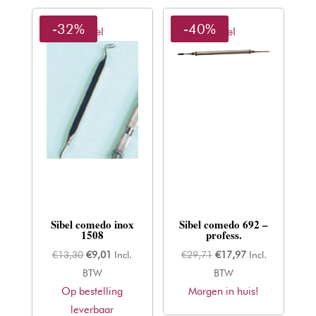
-32%
-40%
Sibel
Sibel
Sibel comedo inox
Sibel comedo 692 –
1508
profess.
Oorspronkelijke
Huidige
Oorspronkelijke
Huidige
€
13,30
€
9,01
Incl.
€
29,71
€
17,97
Incl.
prijs
prijs
prijs
prijs
BTW
BTW
Op bestelling
was:
is:
Morgen in huis!
was:
is:
leverbaar
€13,30.
€9,01.
€29,71.
€17,97.