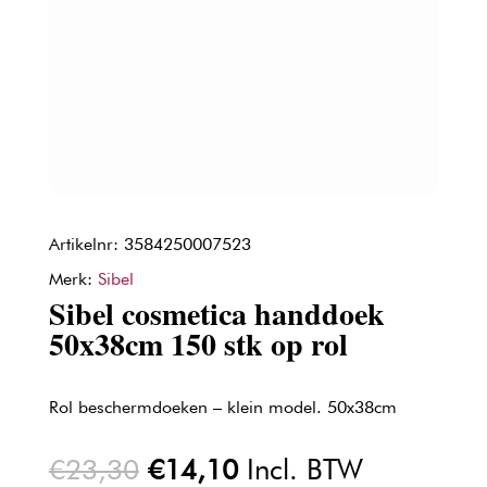
Artikelnr: 3584250007523
Merk:
Sibel
Sibel cosmetica handdoek
50x38cm 150 stk op rol
Rol beschermdoeken – klein model. 50x38cm
Oorspronkelijke
Huidige
€
23,30
€
14,10
Incl. BTW