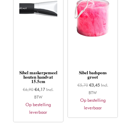
Sibel maskerpenseel
Sibel badspons
houten handvat
groot
15.5cm
Oorspronkelijke
Huidige
€
5,70
€
3,45
Incl.
Oorspronkelijke
Huidige
€
6,90
€
4,17
Incl.
prijs
prijs
BTW
prijs
prijs
BTW
Op bestelling
was:
is:
Op bestelling
was:
is:
leverbaar
€5,70.
€3,45.
leverbaar
€6,90.
€4,17.