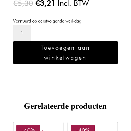
Oorspronkelijke
Huidige
€
5,30
€
3,21
Incl. BTW
prijs
prijs
was:
is:
Verstuurd op eerstvolgende werkdag
€5,30.
€3,21.
Sibel
ontharingswas
mono
Toevoegen aan
use
winkelwagen
gezicht
en
lichaam
100ml
aantal
Gerelateerde producten
-40%
-40%