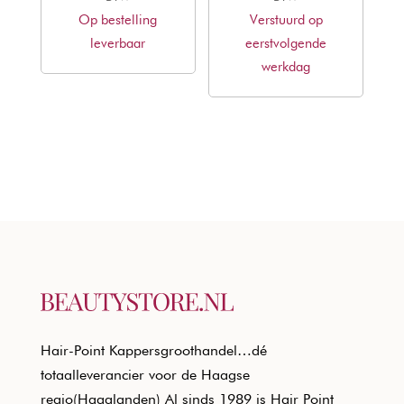
Op bestelling
was:
is:
Verstuurd op
was:
is:
leverbaar
€12,50.
€7,56.
eerstvolgende
€24,10.
€14,58.
werkdag
Hair-Point Kappersgroothandel…dé
totaalleverancier voor de Haagse
regio(Haaglanden) Al sinds 1989 is Hair Point