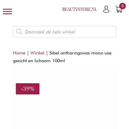
0
Producten
zoeken
Home
|
Winkel
|
Sibel ontharingswas mono use
gezicht en lichaam 100ml
-39%