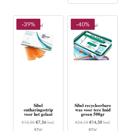
-39%
-40%
Sibel
Sibel
Sibel
Sibel recycleerbare
ontharingsstrip
was voor tere huid
voor het gelaat
groen 500gr
Oorspronkelijke
Huidige
Oorspronkelijke
Huidige
€
12,50
€
7,56
Incl.
€
24,10
€
14,58
Incl.
prijs
prijs
prijs
prijs
BTW
BTW