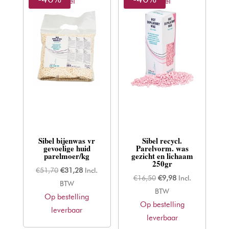
Sibel
Sibel
Sibel bijenwas vr
Sibel recycl.
gevoelige huid
Parelvorm. was
parelmoer/kg
gezicht en lichaam
250gr
Oorspronkelijke
Huidige
€
51,70
€
31,28
Incl.
Oorspronkelijke
Huidige
€
16,50
€
9,98
Incl.
prijs
prijs
BTW
prijs
prijs
BTW
Op bestelling
was:
is:
Op bestelling
was:
is:
leverbaar
€51,70.
€31,28.
leverbaar
€16,50.
€9,98.