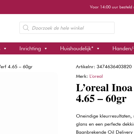
Voor 14:00 uur besteld 
Producten
zoeken
s
Inrichting
Huishoudelijk*
Handen/
Verf 4.65 – 60gr
Artikelnr: 3474636403820
Merk:
L'oreal
L’oreal Inoa
4.65 – 60gr
Oneindige kleurresultaten,
glans en een perfecte dekk
Baanbrekende Oil Delivery