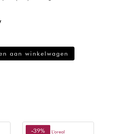
W
en aan winkelwagen
-39%
L'oreal