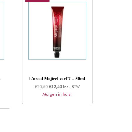
–
L’oreal Majirel verf 7 – 50ml
Oorspronkelijke
Huidige
€
20,50
€
12,40
Incl. BTW
Morgen in huis!
prijs
prijs
was:
is:
€20,50.
€12,40.