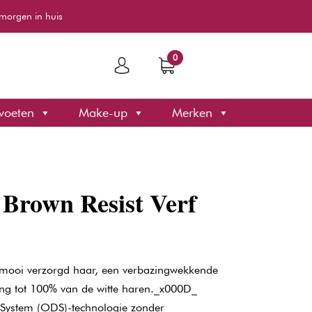
morgen in huis
0
voeten
Make-up
Merken
 Brown Resist Verf
 mooi verzorgd haar, een verbazingwekkende
ing tot 100% van de witte haren._x000D_
 System (ODS)-technologie zonder