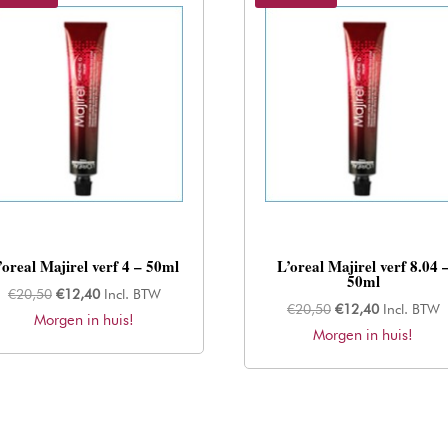
’oreal Majirel verf 4 – 50ml
L’oreal Majirel verf 8.04 
50ml
Oorspronkelijke
Huidige
€
20,50
€
12,40
Incl. BTW
Oorspronkelijke
Huidige
€
20,50
€
12,40
Incl. BTW
Morgen in huis!
prijs
prijs
Morgen in huis!
prijs
prijs
was:
is:
was:
is:
€20,50.
€12,40.
€20,50.
€12,40.