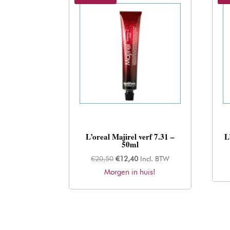
L’oreal Majirel verf 7.31 –
L
50ml
Oorspronkelijke
Huidige
€
20,50
€
12,40
Incl. BTW
Morgen in huis!
prijs
prijs
was:
is:
€20,50.
€12,40.