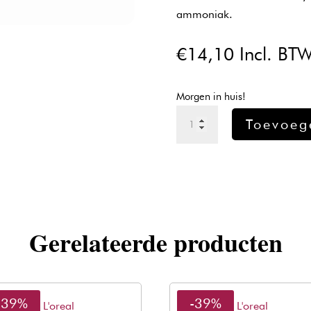
ammoniak.
€
14,10
Incl. BT
Morgen in huis!
L'oreal
Toevoeg
Inoa
Brown
Resist
Verf
4.65
-
Gerelateerde producten
60gr
aantal
-39%
-39%
L'oreal
L'oreal