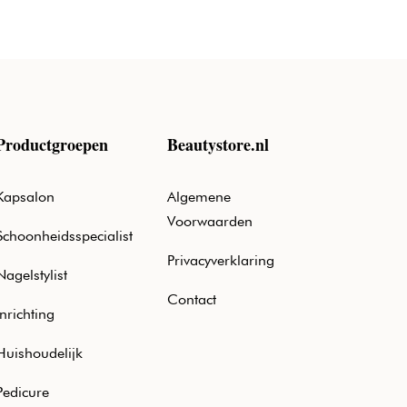
Productgroepen
Beautystore.nl
Kapsalon
Algemene
Voorwaarden
Schoonheidsspecialist
Privacyverklaring
Nagelstylist
Contact
Inrichting
Huishoudelijk
Pedicure